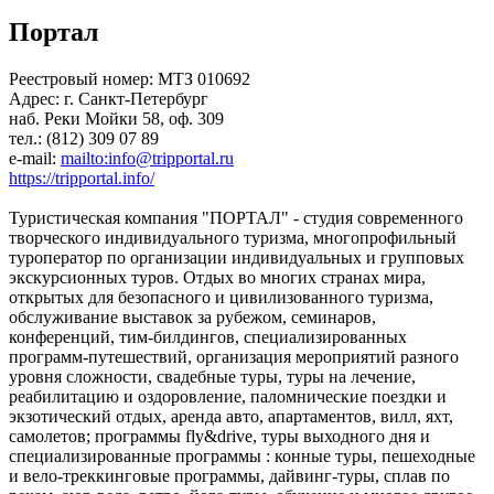
Портал
Реестровый номер: МТЗ 010692
Адрес: г. Санкт-Петербург
наб. Реки Мойки 58, оф. 309
тел.: (812) 309 07 89
e-mail:
mailto:info@tripportal.ru
https://tripportal.info/
Туристическая компания "ПОРТАЛ" - студия современного
творческого индивидуального туризма, многопрофильный
туроператор по организации индивидуальных и групповых
экскурсионных туров. Отдых во многих странах мира,
открытых для безопасного и цивилизованного туризма,
обслуживание выставок за рубежом, семинаров,
конференций, тим-билдингов, специализированных
программ-путешествий, организация мероприятий разного
уровня сложности, свадебные туры, туры на лечение,
реабилитацию и оздоровление, паломнические поездки и
экзотический отдых, аренда авто, апартаментов, вилл, яхт,
самолетов; программы fly&drive, туры выходного дня и
специализированные программы : конные туры, пешеходные
и вело-треккинговые программы, дайвинг-туры, сплав по