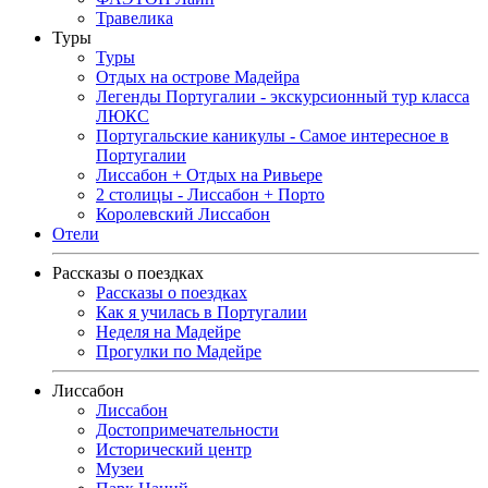
Травелика
Туры
Туры
Отдых на острове Мадейра
Легенды Португалии - экскурсионный тур класса
ЛЮКС
Португальские каникулы - Самое интересное в
Португалии
Лиссабон + Отдых на Ривьере
2 столицы - Лиссабон + Порто
Королевский Лиссабон
Отели
Рассказы о поездках
Рассказы о поездках
Как я училась в Португалии
Неделя на Мадейре
Прогулки по Мадейре
Лиссабон
Лиссабон
Достопримечательности
Исторический центр
Музеи