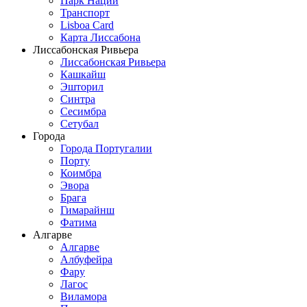
Парк Наций
Транспорт
Lisboa Card
Карта Лиссабона
Лиссабонская Ривьера
Лиссабонская Ривьера
Кашкайш
Эшторил
Синтра
Сесимбра
Сетубал
Города
Города Португалии
Порту
Коимбра
Эвора
Брага
Гимарайнш
Фатима
Алгарве
Алгарве
Албуфейра
Фару
Лагос
Виламора