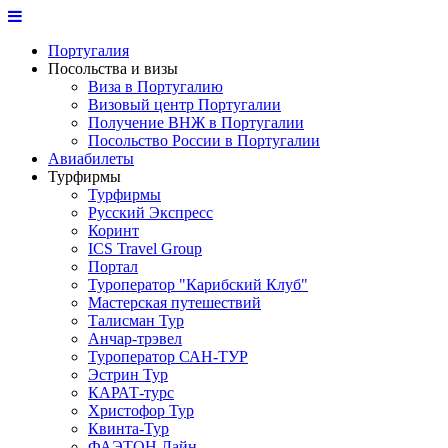
Португалия
Посольства и визы
Виза в Португалию
Визовый центр Португалии
Получение ВНЖ в Португалии
Посольство России в Португалии
Авиабилеты
Турфирмы
Турфирмы
Русский Экспресс
Коринт
ICS Travel Group
Портал
Туроператор "Карибский Клуб"
Мастерская путешествий
Талисман Тур
Анчар-трэвел
Туроператор САН-ТУР
Эстрин Тур
КАРАТ-турс
Христофор Тур
Квинта-Тур
ФАЭТОН Лайн