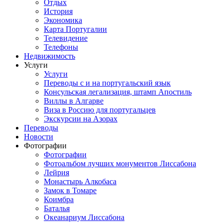
Отдых
История
Экономика
Карта Португалии
Телевидение
Телефоны
Недвижимость
Услуги
Услуги
Переводы с и на португальский язык
Консульская легализация, штамп Апостиль
Виллы в Алгарве
Виза в Россию для португальцев
Экскурсии на Азорах
Переводы
Новости
Фотографии
Фотографии
Фотоальбом лучших монументов Лиссабона
Лейрия
Монастырь Алкобаса
Замок в Томаре
Коимбра
Баталья
Океанариум Лиссабона