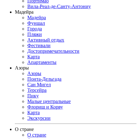
Портимао
Вила-Реал-де-Санту-Антониу
Мадейра
Мадейра
Фуншал
Города
Пляжи
Активный отдых
Фестивали
Достопримечательности
Карта
Апартаменты
Азоры
Азоры
Понта-Дельгада
Сан Мигел
Терсейра
Пику
Малые центральные
Флориш и Корву
Карта
Экскурсии
О стране
О стране