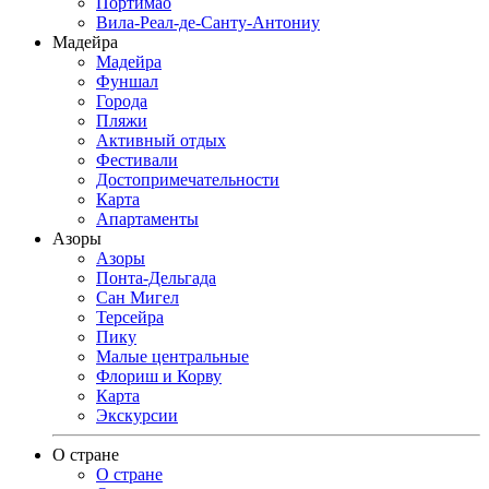
Портимао
Вила-Реал-де-Санту-Антониу
Мадейра
Мадейра
Фуншал
Города
Пляжи
Активный отдых
Фестивали
Достопримечательности
Карта
Апартаменты
Азоры
Азоры
Понта-Дельгада
Сан Мигел
Терсейра
Пику
Малые центральные
Флориш и Корву
Карта
Экскурсии
О стране
О стране