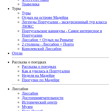
Травелика
Туры
Туры
Отдых на острове Мадейра
Легенды Португалии - экскурсионный тур класса
ЛЮКС
Португальские каникулы - Самое интересное в
Португалии
Лиссабон + Отдых на Ривьере
2 столицы - Лиссабон + Порто
Королевский Лиссабон
Отели
Рассказы о поездках
Рассказы о поездках
Как я училась в Португалии
Неделя на Мадейре
Прогулки по Мадейре
Лиссабон
Лиссабон
Достопримечательности
Исторический центр
Музеи