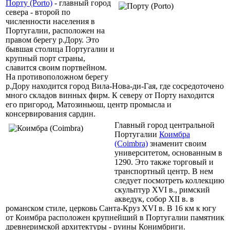
Порту (Porto)
- главный город
cевера - второй по
численности населения в
Португалии, расположен на
правом берегу р.Дору. Это
бывшая столица Португалии и
крупный порт страны,
славится своим портвейном.
На противоположном берегу
р.Дору находится город Вила-Нова-ди-Гая, где сосредоточено
много складов винных фирм. К северу от Порту находится
его пригород, Матозиньюш, центр промысла и
консервирования сардин.
Главный город центральной
Португалии
Коимбра
(Coimbra)
знаменит своим
университетом, основанным в
1290. Это также торговый и
транспортный центр. В нем
следует посмотреть коллекцию
скульптур XVI в., римский
акведук, собор XII в. в
романском стиле, церковь Санта-Круз XVI в. В 16 км к югу
от Коимбра расположен крупнейший в Португалии памятник
древнеримской архитектуры - руины Конимбриги.