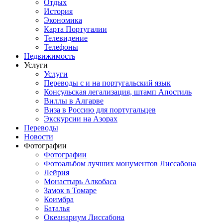
Отдых
История
Экономика
Карта Португалии
Телевидение
Телефоны
Недвижимость
Услуги
Услуги
Переводы с и на португальский язык
Консульская легализация, штамп Апостиль
Виллы в Алгарве
Виза в Россию для португальцев
Экскурсии на Азорах
Переводы
Новости
Фотографии
Фотографии
Фотоальбом лучших монументов Лиссабона
Лейрия
Монастырь Алкобаса
Замок в Томаре
Коимбра
Баталья
Океанариум Лиссабона