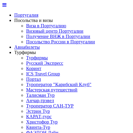
Португалия
Посольства и визы
Виза в Португалию
Визовый центр Португалии
Получение ВНЖ в Португалии
Посольство России в Португалии
Авиабилеты
Турфирмы
Турфирмы
Русский Экспресс
Коринт
ICS Travel Group
Портал
Туроператор "Карибский Клуб"
Мастерская путешествий
Талисман Тур
Анчар-трэвел
Туроператор САН-ТУР
Эстрин Тур
КАРАТ-турс
Христофор Тур
Квинта-Тур
ФАЭТОН Лайн