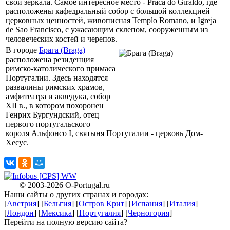
свои зеркала. Самое интересное место - Praca do Giraldo, где
расположены кафедральный собор с большой коллекцией
церковных ценностей, живописная Templo Romano, и Igreja
de Sao Francisco, с ужасающим склепом, сооруженным из
человеческих костей и черепов.
В городе
Брага (Braga)
расположена резиденция
римско-католического примаса
Португалии. Здесь находятся
развалины римских храмов,
амфитеатра и акведука, собор
XII в., в котором похоронен
Генрих Бургундский, отец
первого португальского
короля Альфонсо I, святыня Португалии - церковь Дом-
Хесус.
X
© 2003-2026
O-Portugal.ru
Наши сайты о других странах и городах:
X
[
Австрия
] [
Бельгия
] [
Остров Крит
] [
Испания
] [
Италия
]
[
Лондон
] [
Мексика
] [
Португалия
] [
Черногория
]
Перейти на полную версию сайта?
X