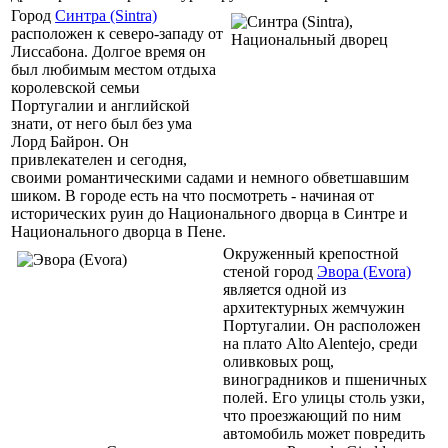
Город
Синтра (Sintra)
расположен к северо-западу от
Лиссабона. Долгое время он
был любимым местом отдыха
королевской семьи
Португалии и английской
знати, от него был без ума
Лорд Байрон. Он
привлекателен и сегодня,
своими романтическими садами и немного обветшавшим
шиком. В городе есть на что посмотреть - начиная от
исторических руин до Национального дворца в Синтре и
Национального дворца в Пене.
Окруженный крепостной
стеной город
Эвора (Evora)
является одной из
архитектурных жемчужин
Португалии. Он расположен
на плато Alto Alentejo, среди
оливковых рощ,
виноградников и пшеничных
полей. Его улицы столь узки,
что проезжающий по ним
автомобиль может повредить