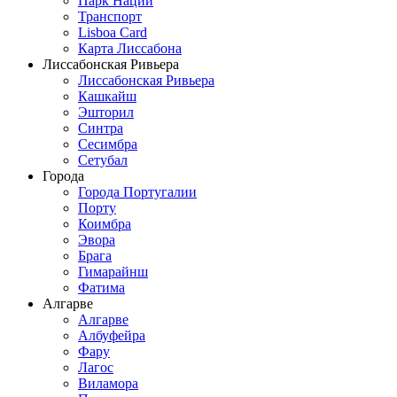
Парк Наций
Транспорт
Lisboa Card
Карта Лиссабона
Лиссабонская Ривьера
Лиссабонская Ривьера
Кашкайш
Эшторил
Синтра
Сесимбра
Сетубал
Города
Города Португалии
Порту
Коимбра
Эвора
Брага
Гимарайнш
Фатима
Алгарве
Алгарве
Албуфейра
Фару
Лагос
Виламора