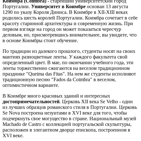
Коимбра (Coimbra)
- старейший университетский город
Португалии.
Университет в Коимбре
основан 13 августа
1290 по указу Короля Диниса. В Коимбре в XII-XIII веках
родились шесть королей Португалии. Коимбра сочетает в себе
красоту старинной архитектуры и современную жизнь. При
первом взгляде на город он может показаться чересчур
деловым, но, присмотревшись внимательнее, вы увидите, что
в основе Коимбры стоит обучение.
По традиции из далекого прошлого, студенты носят на своих
мантиях разноцветные ленты. У каждого факультета свой
определенный цвет. В мае, по окончании учебного года, эти
ленты торжественно сжигаются на веселом традиционном
празднике "Queima das Fitas". На нем же студенты исполняют
традиционную песню "Fados da Coimbra" в веселом,
оптимистичном варианте.
В Коимбре много красивых зданий и интересных
достопримечательностей
. Церковь XII века Se Velho - один
из лучших образцов романского стиля в Португалии. Церковь
Se Nova построена иезуитами в XVI веке для того, чтобы
подчеркнуть свое могущество в стране. Национальный музей
Machado de Castro с коллекцией португальской скульптуры,
расположен в элегантном дворце епископа, построенном в
XVI веке.