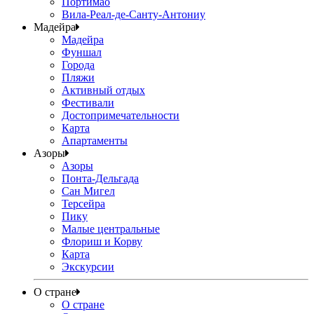
Портимао
Вила-Реал-де-Санту-Антониу
Мадейра
Мадейра
Фуншал
Города
Пляжи
Активный отдых
Фестивали
Достопримечательности
Карта
Апартаменты
Азоры
Азоры
Понта-Дельгада
Сан Мигел
Терсейра
Пику
Малые центральные
Флориш и Корву
Карта
Экскурсии
О стране
О стране