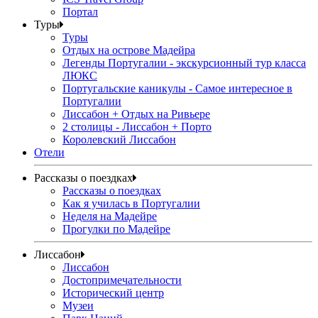
Портал
Туры
Туры
Отдых на острове Мадейра
Легенды Португалии - экскурсионный тур класса
ЛЮКС
Португальские каникулы - Самое интересное в
Португалии
Лиссабон + Отдых на Ривьере
2 столицы - Лиссабон + Порто
Королевский Лиссабон
Отели
Рассказы о поездках
Рассказы о поездках
Как я училась в Португалии
Неделя на Мадейре
Прогулки по Мадейре
Лиссабон
Лиссабон
Достопримечательности
Исторический центр
Музеи