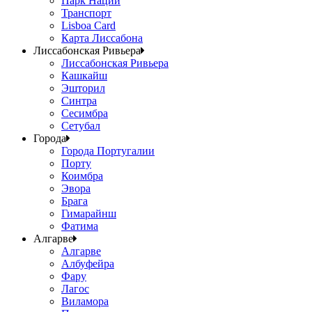
Парк Наций
Транспорт
Lisboa Card
Карта Лиссабона
Лиссабонская Ривьера
Лиссабонская Ривьера
Кашкайш
Эшторил
Синтра
Сесимбра
Сетубал
Города
Города Португалии
Порту
Коимбра
Эвора
Брага
Гимарайнш
Фатима
Алгарве
Алгарве
Албуфейра
Фару
Лагос
Виламора