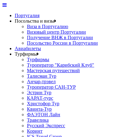
Португалия
Посольства и визы
Виза в Португалию
Визовый центр Португалии
Получение ВНЖ в Португалии
Посольство России в Португалии
Авиабилеты
Турфирмы
Турфирмы
Туроператор "Карибский Клуб"
Мастерская путешествий
Талисман Тур
Анчар-трэвел
Туроператор САН-ТУР
Эстрин Тур
КАРАТ-турс
Христофор Тур
Квинта-Тур
ФАЭТОН Лайн
Травелика
Русский Экспресс
Коринт
ICS Travel Group