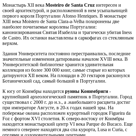
Монастырь XII века
Mosteiro de Santa Cruz
интересен и
своей архитектурой, и расположенной в нем усыпальницей
первого короля Португалии Afonso Henriques. В монастыре
XIII века Moistero de Santa Clara-a-Velha похоронены две
наиболее почитаемые королевы Португалии:
канонизированная Святая Изабелла и трагически убитая Iness
de Castro. Их останки выставлены в саркофагах со стеклянным
верхом.
Здания Университета постоянно перестраивались, последние
значительные изменения датированы началом XVIII века. В
Университетской библиотеке хранится удивительная
коллекция из более 300 000 книг, самые старые из которых
датируются XII веком. На площади в 20 гектаров раскинулся
Ботанический сад, самый большой в Португалии.
К югу от Коимбры находится
руины Конимбриги
-
крупнейший археологический памятник в Португалии. Город
существовал с 2000 г. до н.э., а .наибольшего расцвета достиг
при императоре Августе, в 20-х годах нашей эры. На
побережье океана расположен курортный городок Figueira da
Foz с фортом XVI столетия. К северо-востоку от Коимбры
находится монастырский центр VI века Parque do Bucaco. Еще
немного севернее находятся два спа курорта, Lusa и Curia, с
отелями и оздоровительными центрами.