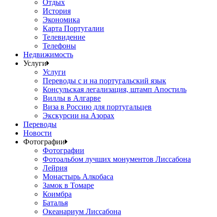
Отдых
История
Экономика
Карта Португалии
Телевидение
Телефоны
Недвижимость
Услуги
Услуги
Переводы с и на португальский язык
Консульская легализация, штамп Апостиль
Виллы в Алгарве
Виза в Россию для португальцев
Экскурсии на Азорах
Переводы
Новости
Фотографии
Фотографии
Фотоальбом лучших монументов Лиссабона
Лейрия
Монастырь Алкобаса
Замок в Томаре
Коимбра
Баталья
Океанариум Лиссабона